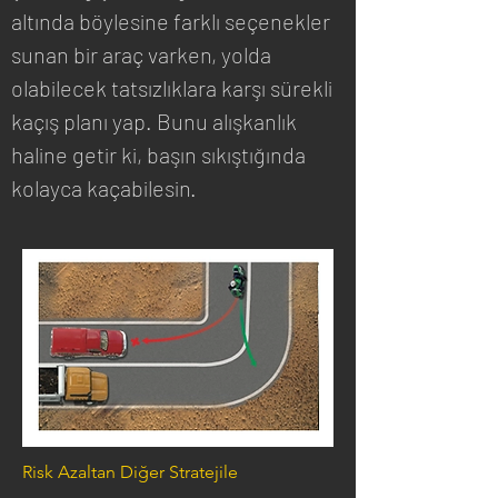
altında böylesine farklı seçenekler 
sunan bir araç varken, yolda 
olabilecek tatsızlıklara karşı sürekli 
kaçış planı yap. Bunu alışkanlık 
haline getir ki, başın sıkıştığında 
kolayca kaçabilesin.
Risk Azaltan Diğer Stratejile