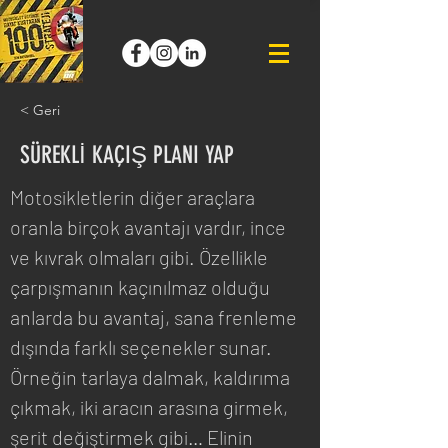
< Geri
SÜREKLİ KAÇIŞ PLANI YAP
Motosikletlerin diğer araçlara 
oranla birçok avantajı vardır, ince 
ve kıvrak olmaları gibi. Özellikle 
çarpışmanın kaçınılmaz olduğu 
anlarda bu avantaj, sana frenleme 
dışında farklı seçenekler sunar. 
Örneğin tarlaya dalmak, kaldırıma 
çıkmak, iki aracın arasına girmek, 
şerit değiştirmek gibi… Elinin 