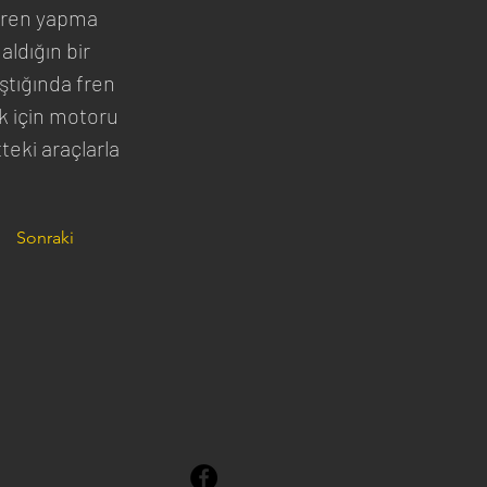
 fren yapma 
ldığın bir 
ştığında fren 
 için motoru 
teki araçlarla 
Sonraki
.