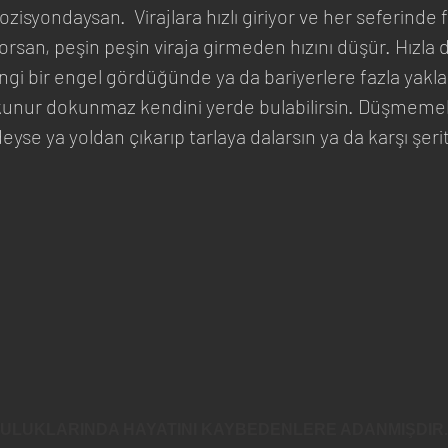
ozisyondaysan.  Virajlara hızlı giriyor ve her seferinde
orsan, peşin peşin viraja girmeden hızını düşür. Hızla da
ngi bir engel gördüğünde ya da bariyerlere fazla yakla
unur dokunmaz kendini yerde bulabilirsin. Düşmemek
deyse ya yoldan çıkarıp tarlaya dalarsın ya da karşı şerit
CULUKLARINDA HAYATINI KAYBEDENLERE ADANMIŞDIR