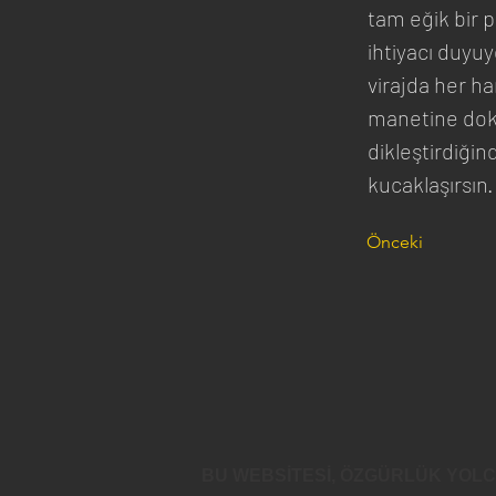
tam eğik bir p
ihtiyacı duyuy
virajda her ha
manetine dok
dikleştirdiğin
kucaklaşırsın.
Önceki
BU WEBSİTESİ, ÖZGÜRLÜK YOL