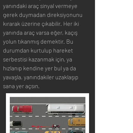
yanındaki araç sinyal vermeye 
gerek duymadan direksiyonunu 
kırarak üzerine çıkabilir. Her iki 
yanında araç varsa eğer, kaçış 
yolun tıkanmış demektir. Bu 
durumdan kurtulup hareket 
serbestisi kazanmak için, ya 
hızlanıp kendine yer bul ya da 
yavaşla, yanındakiler uzaklaşıp 
sana yer açsın.