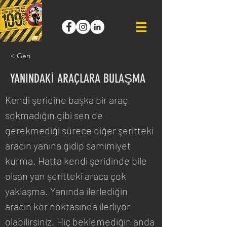
< Geri
YANINDAKİ ARAÇLARA BULAŞMA
Kendi şeridine başka bir araç 
sokmadığın gibi sen de 
gerekmediği sürece diğer şeritteki 
aracın yanına gidip samimiyet 
kurma. Hatta kendi şeridinde bile 
olsan yan şeritteki araca çok 
yaklaşma. Yanında ilerlediğin 
aracın kör noktasında ilerliyor 
olabilirsiniz. Hiç beklemediğin anda 