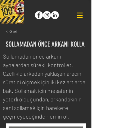
< Geri
SOLLAMADAN ÖNCE ARKANI KOLLA
Sollamadan önce arkanı 
aynalardan sürekli kontrol et. 
Özellikle arkadan yaklaşan aracın 
süratini ölçmek için iki kez art arda  
bak. Sollamak için mesafenin 
yeterli olduğundan, arkandakinin 
seni sollamak için harekete 
geçmeyeceğinden emin ol. 