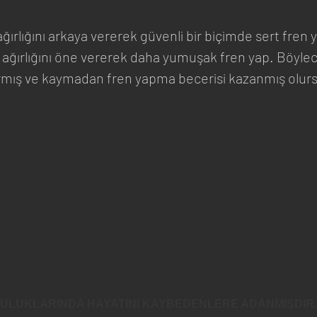
ırlığını arkaya vererek güvenli bir biçimde sert fren 
 ağırlığını öne vererek daha yumuşak fren yap. Böylece
rmış ve kaymadan fren yapma becerisi kazanmış olur
CULUKLARINDA HAYATINI KAYBEDENLERE ADANMIŞDIR