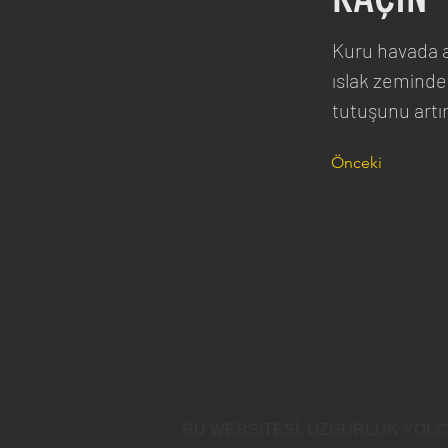
Kuru havada ağ
ıslak zeminde
tutuşunu artı
Önceki
BU WEBSİTESİ, ÖZGÜRLÜK YOL