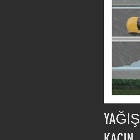
YAĞIŞL
KAÇIN