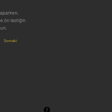
yaparken, 
 ön lastiğin 
sun.
Sonraki
.