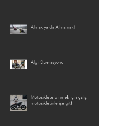
Almak ya da Almamak!
Algı Operasyonu
Motosiklete binmek için çalış,
motosikletinle işe git!