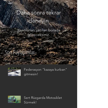
Daha sonra tekrar
deneyin
Yayınlanan yazıları burada
göreceksiniz.
Son Paylaşımlar
Federasyon “kazaya kurban”
gitmesin!
Sert Rüzgarda Motosiklet
Sürmek!